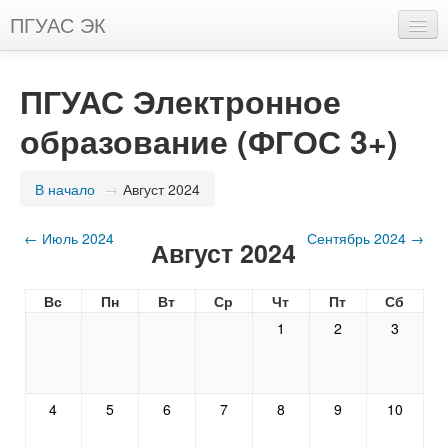
ПГУАС ЭК
Русский (ru)
ПГУАС Электронное
Вы не вошли в систему (
Вход
)
образование (ФГОС 3+)
В начало
→
Август 2024
←
Июль 2024
Сентябрь 2024
→
Август 2024
Вс
Пн
Вт
Ср
Чт
Пт
Сб
1
2
3
4
5
6
7
8
9
10