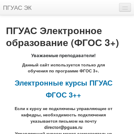
ПГУАС ЭК
Русский (ru)
ПГУАС Электронное
Вы не вошли в систему (
Вход
)
образование (ФГОС 3+)
Уважаемые преподаватели!
Данный сайт используется только для
обучения по программе ФГОС 3+.
Электронные курсы ПГУАС
ФГОС 3++
Если к курсу не подключены
управляющие
от
кафедры, н
еобходимость подключения
указывается письмом на почту
director@pguas.ru
Управляющий курсом может самостоятельно