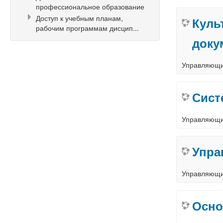
профессиональное образование
Доступ к учебным планам,
Куль
рабочим программам дисцип...
доку
Управляющ
Сист
Управляющ
Упра
Управляющ
Осно