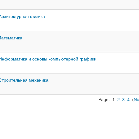
 Архитектурная физика
Математика
 Информатика и основы компьютерной графики
 Строительная механика
Page:
1
2
3
4
(
Ne