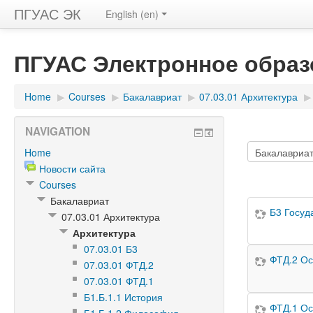
ПГУАС ЭК
English (en)
ПГУАС Электронное образ
Home
▶
Courses
▶
Бакалавриат
▶
07.03.01 Архитектура
▶
NAVIGATION
Home
Новости сайта
Courses
Бакалавриат
Б3 Госуд
07.03.01 Архитектура
Архитектура
07.03.01 Б3
ФТД.2 Ос
07.03.01 ФТД.2
07.03.01 ФТД.1
Б1.Б.1.1 История
ФТД.1 Ос