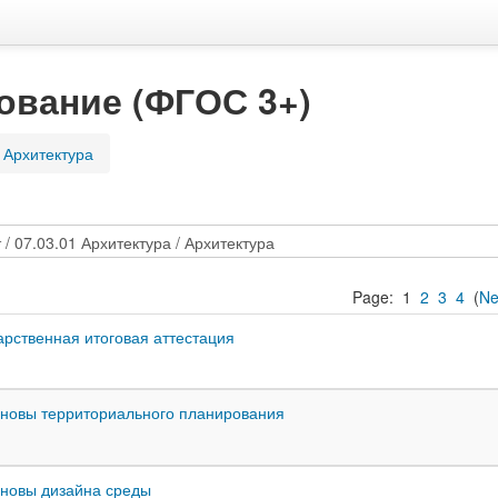
ование (ФГОС 3+)
Архитектура
Page:
1
2
3
4
(
Ne
арственная итоговая аттестация
новы территориального планирования
новы дизайна среды