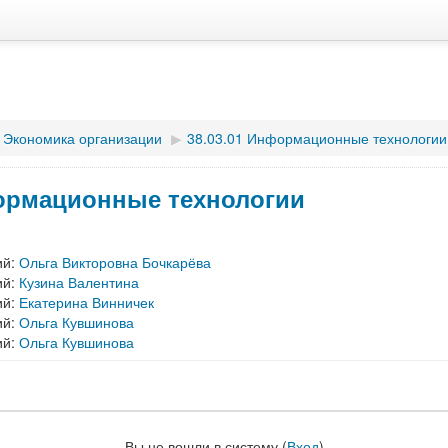
Экономика организации
▶
38.03.01 Информационные технологии
рмационные технологии
ий:
Ольга Викторовна Бочкарёва
ий:
Кузина Валентина
ий:
Екатерина Винничек
ий:
Ольга Кувшинова
ий:
Ольга Кувшинова
Вы не вошли в систему (
Вход
)